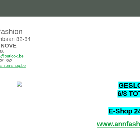
ashion
baan 82-84
INOVE
206
n@outlook.be
39.352
shion-shop.be
GESL
6/8 TO
E-Shop 2
www.annfash