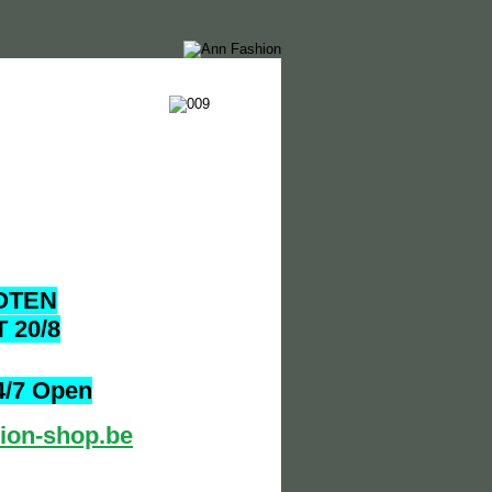
OTEN
T 20/8
4/7 Open
ion-shop.be