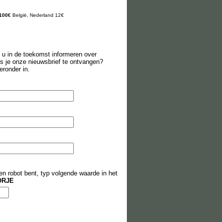
 100€
België,
Nederland 12€
 u in de toekomst informeren over
s je onze nieuwsbrief te ontvangen?
ieronder in.
en robot bent, typ volgende waarde in het
ORJE