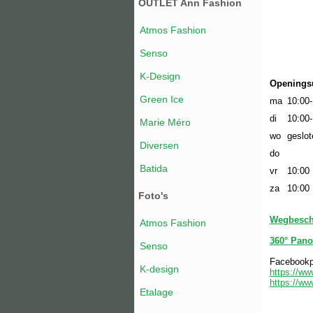
OUTLET Ann Fashion
Atmos Fashion
Senso
K-Design
Openings
Green Ice
ma
10:00
di
10:00
Marie Méro
wo
geslot
Diversen
do
Batida
vr
10:00
za
10:0
Foto's
Wegbesch
Atmos Fashion
360° Pan
Senso
Facebookp
K-design
https://w
https://w
Etalage