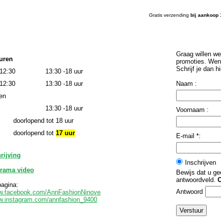
Gratis verzending
bij aankoop
Graag willen we
uren
promoties. Wen
Schrijf je dan h
-12:30
13:30 -18 uur
-12:30
13:30 -18 uur
Naam :
en
13:30 -18 uur
Voornaam :
 doorlopend tot 18 uur
0 doorlopend tot
17 uur
E-mail *:
rijving
Inschrijven
orama video
Bewijs dat u ge
antwoordveld.
agina:
Antwoord
ww.facebook.com/AnnFashionNinove
ww.instagram.com/annfashion_9400