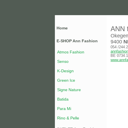
ANN f
Home
Okegem
E-SHOP Ann Fashion
9400
N
054 /244.
annfashio
Atmos Fashion
BE 0734.1
www.annfa
Senso
K-Design
Green Ice
Signe Nature
Batida
Para Mi
Rino & Pelle