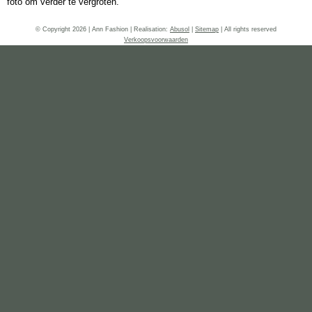
foto om verder te vergroten.
© Copyright 2026 | Ann Fashion | Realisation:
Abusol
|
Sitemap
| All rights reserved
Verkoopsvoorwaarden